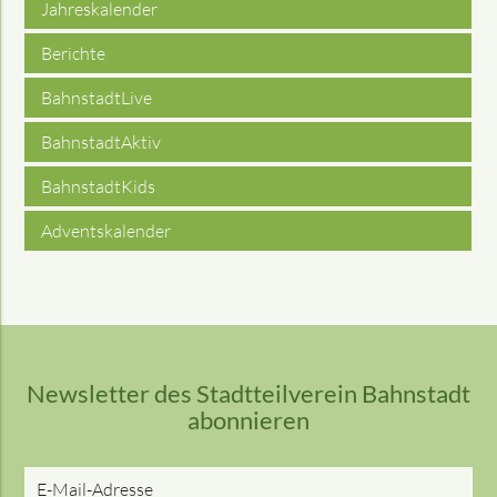
Jahreskalender
Berichte
BahnstadtLive
BahnstadtAktiv
BahnstadtKids
Adventskalender
Newsletter des Stadtteilverein Bahnstadt
abonnieren
E-