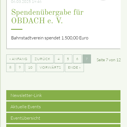
06.03.2025 19:46
Spendenübergabe für
OBDACH e. V.
Bahnstadtverein spendet 1.500,00 Euro
« ANFANG
ZURÜCK
4
5
6
7
Seite 7 von 12
8
9
10
VORWÄRTS
ENDE »
Newsletter-Link
Aktuelle Events
Eventübersicht