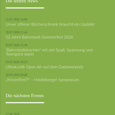
Die letzten News
21.07.2026 14:04
Unser offener Bücherschrank braucht ein Update!
20.07.2026 11:44
12 Jahre Bahnstadt-Sommerfest 2026
05.07.2026 13:40
"Bahnstadtdrachen" mit viel Spaß, Spannung und
Teamgeist dabei
03.07.2026 10:23
Ultrakustik Open Air auf dem Gadamerplatz
28.05.2026 20:00
„KrisenFest?!" – Heidelberger Symposium
Die nächsten Events
12.08.2026