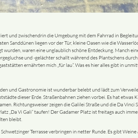
liert und zwischendrin die Umgebung mit dem Fahrrad in Begleitu
ten Sanddünen liegen vor der Tür, kleine Oasen wie die Wasserlöc
t wurden, waren eine unglaublich schöne Entdeckung. Manch eine F
ergegluchse und -gelächter schallt während des Plantschens durch
ststätten ernährten mich „für lau“. Was es hier alles gibt in unmi
den und Gastronomie ist wunderbar belebt und lädt zum Verweilen
tstädte dieser Erde. Straßenbahnen ziehen vorbei. Es hat etwas K
Namen. Richtungsweiser zeigen die Galilei Straße und die Da Vinci 
 Platz „Da Vi Gali“ taufen! Der Gadamer Platz ist freitags auch im
ten bleibt.
hwetzinger Terrasse verbringen in netter Runde. Es gibt Weine a