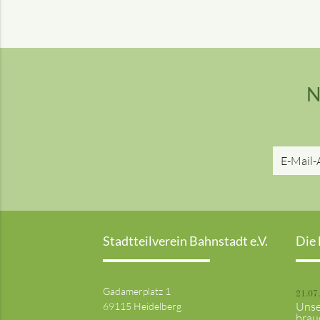
N
Stadtteilverein Bahnstadt e.V.
Die 
Gadamerplatz 1
21.07
Unse
69115 Heidelberg
brau