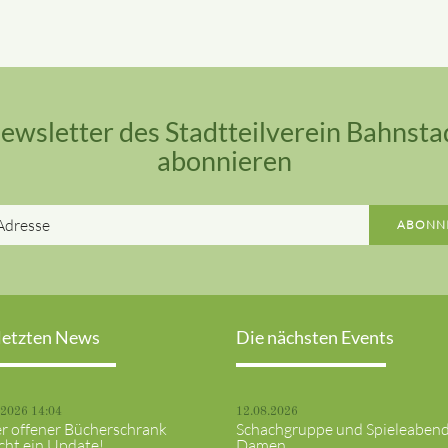
ewsletter des Stadtteilverein Bahnsta
abonnieren
E-
ABONN
Mail-
Adresse
letzten News
Die nächsten Events
.2026 14:04
12.08.2026
r offener Bücherschrank
Schachgruppe und Spieleaben
cht ein Update!
Damen