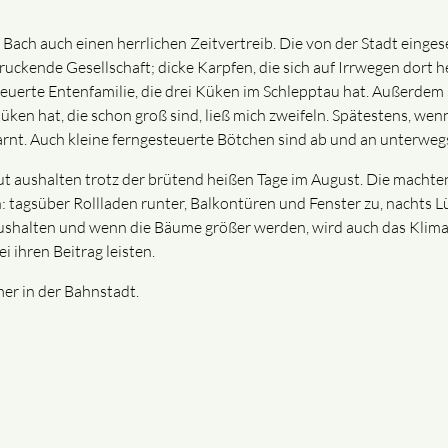
 Bach auch einen herrlichen Zeitvertreib. Die von der Stadt einge
ckende Gesellschaft; dicke Karpfen, die sich auf Irrwegen dort 
steuerte Entenfamilie, die drei Küken im Schlepptau hat. Außerdem
Küken hat, die schon groß sind, ließ mich zweifeln. Spätestens, we
arnt. Auch kleine ferngesteuerte Bötchen sind ab und an unterweg
gut aushalten trotz der brütend heißen Tage im August. Die machten
n: tagsüber Rollladen runter, Balkontüren und Fenster zu, nachts L
ch aushalten und wenn die Bäume größer werden, wird auch das Kli
 ihren Beitrag leisten.
er in der Bahnstadt.