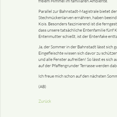
freiem Himmel im familiären Ambiente.
Parallel zur Bahnstadt-Magistrale bietet der
Stechmückenlarven ernähren, haben beeindru
Kois. Besonders faszinierend ist die fernge
dass unsere tatsächliche Entenfamilie fünf 
Entenmutter schießt, ist der Entenfake entt
Ja, der Sommer in der Bahnstadt lässt sich 
Eingefleischte wissen sich davor zu schütze
und alle Fenster aufreißen! So lässt es si
auf der Pfaffengrunder Terrasse werden dabei
Ich freue mich schon auf den nächsten Somm
(AB)
Zurück