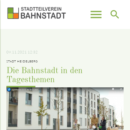
menu
search
Suchbegriffe
SUCHEN
09.11.2021 12:32
STADT HEIDELBERG
Die Bahnstadt in den
Tagesthemen