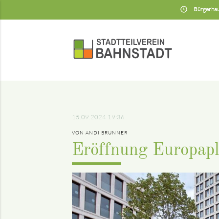
insert_schedule
Bürgerhau
15.09.2024 19:36
VON ANDI BRUNNER
Eröffnung Europapl