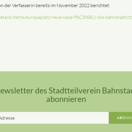
n der Verfasserin bereits im November 2022 berichtet:
details/items/europaplatz-neue-oase-f%C3%BCr-die-bahnstadt.h
ewsletter des Stadtteilverein Bahnsta
abonnieren
E-
ABONN
Mail-
Adresse