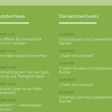
letzten News
Die nächsten Events
.2026 14:04
12.08.2026
r offener Bücherschrank
Schachgruppe und Spieleaben
cht ein Update!
Damen
.2026 11:44
13.08.2026
ahre Bahnstadt-Sommerfest
„Malen mit Gerhard“
6
19.08.2026
Creativ-Gruppe und Doppelko
.2026 13:40
nstadtdrachen" mit viel Spaß,
Runde
nung und Teamgeist dabei
20.08.2026
„Malen mit Gerhard“
.2026 10:23
akustik Open Air auf dem
merplatz
26.08.2026
Schachgruppe und Spieleaben
Damen
.2026 20:00
senFest?!" – Heidelberger
posium