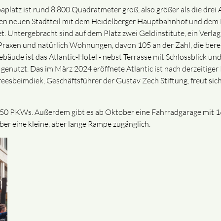
platz ist rund 8.800 Quadratmeter groß, also größer als die drei
den neuen Stadtteil mit dem Heidelberger Hauptbahnhof und dem
 Untergebracht sind auf dem Platz zwei Geldinstitute, ein Verlag,
n, Praxen und natürlich Wohnungen, davon 105 an der Zahl, die be
äude ist das Atlantic-Hotel - nebst Terrasse mit Schlossblick un
enutzt. Das im März 2024 eröffnete Atlantic ist nach derzeitiger
esbeimdiek, Geschäftsführer der Gustav Zech Stiftung, freut sich
. 750 PKWs. Außerdem gibt es ab Oktober eine Fahrradgarage mit 
über eine kleine, aber lange Rampe zugänglich.