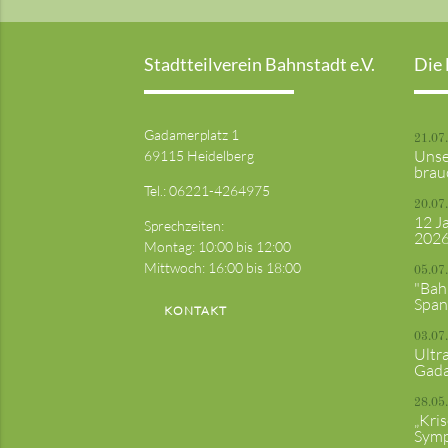
Stadtteilverein Bahnstadt e.V.
Die 
Gadamerplatz 1
21.07
Unse
69115 Heidelberg
brau
Tel.:
06221-4264975
20.07
12 J
Sprechzeiten:
202
Montag: 10:00 bis 12:00
Mittwoch: 16:00 bis 18:00
05.07
"Bah
Span
KONTAKT
03.07
Ultr
Gada
28.05
„Kri
Sym