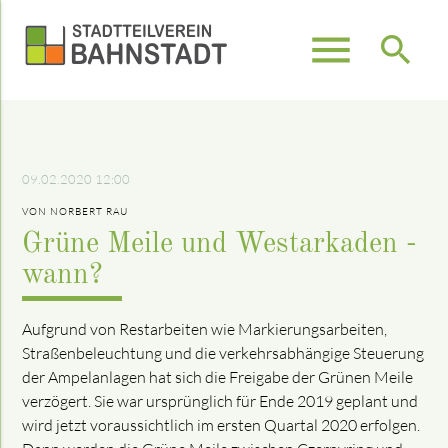
menu
search
Suchbegriffe
SUCHEN
09.02.2020 12:00
VON NORBERT RAU
Grüne Meile und Westarkaden -
wann?
Aufgrund von Restarbeiten wie Markierungsarbeiten,
Straßen­beleuch­tung und die verkehrsabhängige Steue­rung
der Ampelanlagen hat sich die Freigabe der Grünen Meile
verzögert. Sie war ursprünglich für Ende 2019 geplant und
wird jetzt voraussichtlich im ersten Quartal 2020 erfolgen.