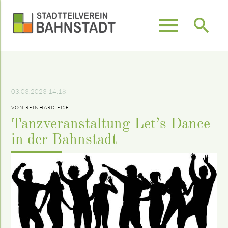
menu
search
Suchbegriffe
SUCHEN
03.03.2023 14:18
VON REINHARD EISEL
Tanzveranstaltung Let’s Dance
in der Bahnstadt