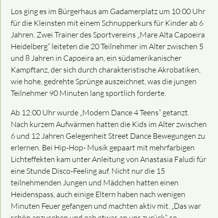
Los ging es im Bürgerhaus am Gadamerplatz um 10:00 Uhr
für die Kleinsten mit einem Schnupperkurs für Kinder ab 6
Jahren. Zwei Trainer des Sportvereins „Mare Alta Capoeira
Heidelberg“ leiteten die 20 Teilnehmer im Alter zwischen 5
und 8 Jahren in Capoeira an, ein südamerikanische
r
Kampftanz
, d
er
sich durch charakteristische Akrobatiken,
wie hohe, gedrehte Sprünge auszeichnet, was die jungen
Teilnehmer 90 Minuten
lang
sportlich forderte.
Ab 12:00 Uhr wurde „Modern Dance 4 Teens“ getanzt.
Nach kurzem Aufwärmen hatten die Kids im Alter zwischen
6 und 12 Jahren Gelegenheit Street Dance Bewegungen zu
erlernen. Bei Hip-Hop- Musik gepaart mit mehrfarbigen
Lichteffekten kam unter Anleitung von Anastasia Faludi für
eine Stunde Disco-Feeling auf. Nicht nur die 15
teilnehmenden Jungen und Mädchen hatten einen
Heidenspass, auch einige Eltern haben nach wenigen
Minuten Feuer gefangen und mach
t
en aktiv mit. „Das war
schön anzusehen und gab etwas an uns zurück“, so