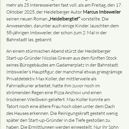
mehr als 25 Interesseierten fast voll, als am Freitag, den 17.
Oktober 2025, der Heidelberger Autor
Marcus Imbsweiler
seinen neuen Roman
„Heidelbergtief“
vorstellte. Die
Anwesenden, darunter auch einige Kinder, lauschten dem
58-jährigen Imbsweiler, der schon zum 2. Mal in der
Bahnstadt las, gebannt.
An einem stürmischen Abend stürzt der Heidelberger
Start-up-Gründer Nicolas Greven aus dem fünften Stock
seines Bürogebäudes am Gadamerplatz in der Bahnstadt.
Imbsweiler’s Hauptfigur, der manchmal etwas griesgrämige
Privatdetektiv Max Koller, der mittlerweile als
Fahrradkurier arbeitet, hatte ihm zuvor noch im
strömenden Regen eine Pizza Anchovi und einen
trockenen Weißwein geliefert. Max Koller konnte am
Tatort noch eine ältere Frau hoch oben unter dem Dach
des Hauses erkennen. Die Reinigungskraft gesteht wenig
später den Start-up-Gründer in die Tiefe gestoßen zu
haben. Die Ermittlungen werden eingestellt. Nur ihr Sohn