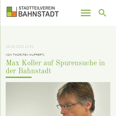
menu
search
Suchbegriffe
SUCHEN
20.10.2025 18:52
VON THORSTEN HUPPERTS
Max Koller auf Spurensuche in
der Bahnstadt