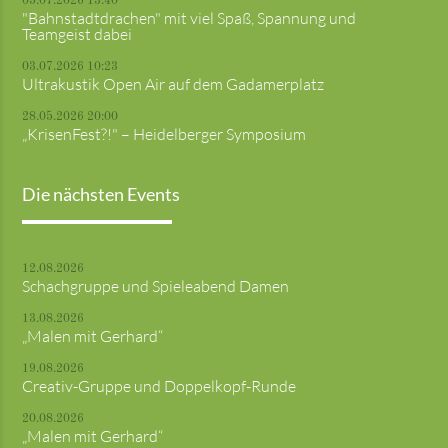
05.07.2026 13:40
"Bahnstadtdrachen" mit viel Spaß, Spannung und
Teamgeist dabei
03.07.2026 10:23
Ultrakustik Open Air auf dem Gadamerplatz
28.05.2026 20:00
„KrisenFest?!" – Heidelberger Symposium
Die nächsten Events
12.08.2026
Schachgruppe und Spieleabend Damen
13.08.2026
„Malen mit Gerhard“
19.08.2026
Creativ-Gruppe und Doppelkopf-Runde
20.08.2026
„Malen mit Gerhard“