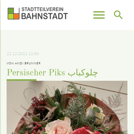
menu
search
Suchbegriffe
SUCHEN
22.12.2021 12:08
VON ANDI BRUNNER
Persischer Piks چلوکباب