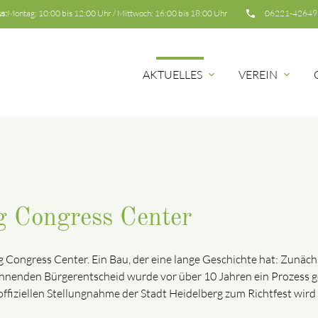
s:
Montag: 10:00 bis 12:00 Uhr / Mittwoch: 16:00 bis 18:00 Uhr
insert_phone
insert_
06221-42649
AKTUELLES
VEREIN
expand_more
expand_more
Suchbegriffe
rg Congress Center
Congress Center. Ein Bau, der eine lange Geschichte hat: Zunächst
nenden Bürgerentscheid wurde vor über 10 Jahren ein Prozess ge
ffiziellen Stellungnahme der Stadt Heidelberg zum Richtfest wird 