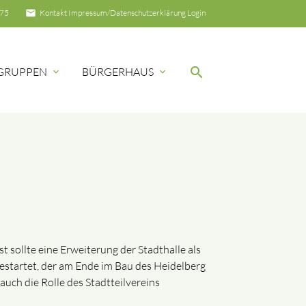
email
75
Kontakt
Impressum/Datenschutzerklärung
Login
search
GRUPPEN
BÜRGERHAUS
expand_more
expand_more
SUCHEN
 sollte eine Erweiterung der Stadthalle als
startet, der am Ende im Bau des Heidelberg
auch die Rolle des Stadtteilvereins