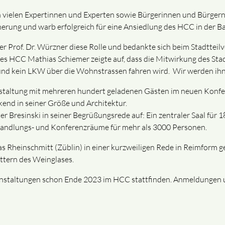
n vielen Expertinnen und Experten sowie Bürgerinnen und Bürgern 
cherung und warb erfolgreich für eine Ansiedlung des HCC in der B
r Prof. Dr. Würzner diese Rolle und bedankte sich beim Stadtteil
es HCC Mathias Schiemer zeigte auf, dass die Mitwirkung des Stad
und kein LKW über die Wohnstrassen fahren wird. Wir werden ih
nstaltung mit mehreren hundert geladenen Gästen im neuen Konfe
ckend in seiner Größe und Architektur.
Bresinski in seiner Begrüßungsrede auf: Ein zentraler Saal für 
handlungs- und Konferenzräume für mehr als 3000 Personen.
 Rheinschmitt (Züblin) in einer kurzweiligen Rede in Reimform ge
ttern des Weinglases.
anstaltungen schon Ende 2023 im HCC stattfinden. Anmeldungen un