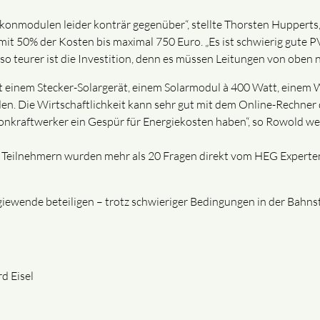
lkonmodulen leider konträr gegenüber“, stellte Thorsten Huppert
it 50% der Kosten bis maximal 750 Euro. „Es ist schwierig gute P
 teurer ist die Investition, denn es müssen Leitungen von oben n
t einem Stecker-Solargerät, einem Solarmodul à 400 Watt, einem W
den. Die Wirtschaftlichkeit kann sehr gut mit dem Online-Rechner
konkraftwerker ein Gespür für Energiekosten haben“, so Rowold wei
 Teilnehmern wurden mehr als 20 Fragen direkt vom HEG Experten
giewende beteiligen – trotz schwieriger Bedingungen in der Bahnsta
d Eisel