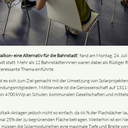
alkon- eine Alternativ für die Bahnstadt
“ fand am Montag, 24. Jul
dt statt. Mehr als 12 Bahnstädterinnen waren dabei als Rüdiger 
teressante Thema einführte.
t es sich zum Ziel gemacht mit der Umsetzung von Solarprojekten 
ungsmitgliedern. Mittlerweile ist die Genossenschaft auf 1311
von 4700 kWp an Schulen, kommunalen Gesellschaften und mittels
oltaik-Anlagen jedoch nicht so einfach, da 66 % der Flachdächer la
imal 25% der zu begrünenden Fläche betragen. Weiterhin ist ein 
 müssen die Solarmodulreihen eine maximale Tiefe und Breite von