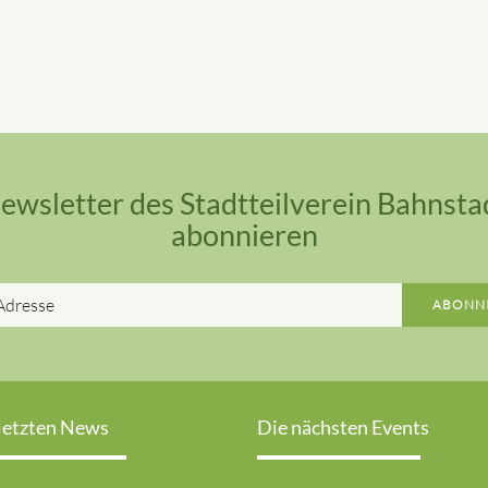
ewsletter des Stadtteilverein Bahnsta
abonnieren
E-
ABONN
Mail-
Adresse
letzten News
Die nächsten Events