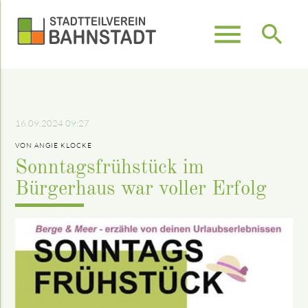
menu
search
Suchbegriffe
SUCHEN
16.09.2024 09:27
VON ANGIE KLOCKE
Sonntagsfrühstück im
Bürgerhaus war voller Erfolg