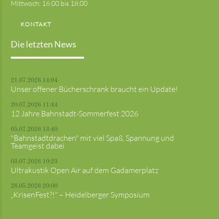
Mittwoch: 16:00 bis 18:00
KONTAKT
Die letzten News
21.07.2026 14:04
Unser offener Bücherschrank braucht ein Update!
20.07.2026 11:44
12 Jahre Bahnstadt-Sommerfest 2026
05.07.2026 13:40
"Bahnstadtdrachen" mit viel Spaß, Spannung und
Teamgeist dabei
03.07.2026 10:23
Ultrakustik Open Air auf dem Gadamerplatz
28.05.2026 20:00
„KrisenFest?!" – Heidelberger Symposium