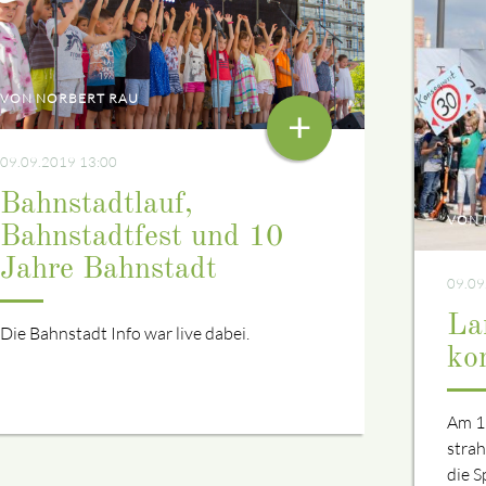
VON NORBERT RAU
+
09.09.2019 13:00
Bahnstadtlauf,
VON 
Bahnstadtfest und 10
Jahre Bahnstadt
09.09
La
Die Bahnstadt Info war live dabei.
ko
Am 15
stra
die S