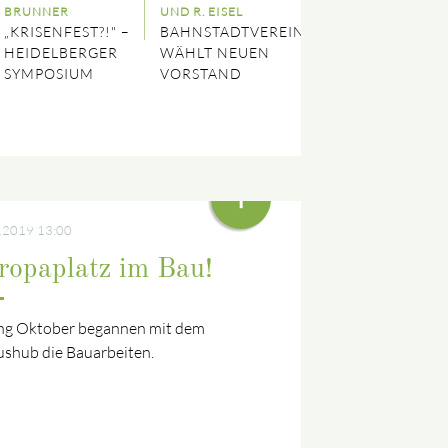
BRUNNER
UND R. EISEL
„KRISENFEST?!" –
BAHNSTADTVEREIN
HEIDELBERGER
WÄHLT NEUEN
SYMPOSIUM
VORSTAND
+
.2019 13:00
ropaplatz im Bau!
ng Oktober begannen mit dem
ushub die Bauarbeiten.