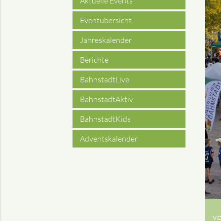
Aktuelle Events
Eventübersicht
Jahreskalender
Berichte
BahnstadtLive
BahnstadtAktiv
BahnstadtKids
Adventskalender
VO