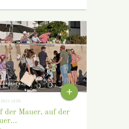
NORBERT RAU
+
.2019 13:00
f der Mauer, auf der
uer…