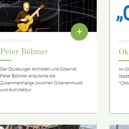
STAD
+
15.10.2019 11:41
28.09
Peter Böhmer
Ok
Der Duisburger Architekt und Gitarrist
Im Ok
Peter Böhmer erläuterte die
Stad
Zusammenhänge zwischen Gitarrenmusik
"Okto
und Architektur.