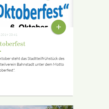
TTEILFRÜHSTÜCK
+
.2019 20:41
toberfest
tober steht das Stadtteilfrühstück des
tteilverein Bahnstadt unter dem Motto
berfest".