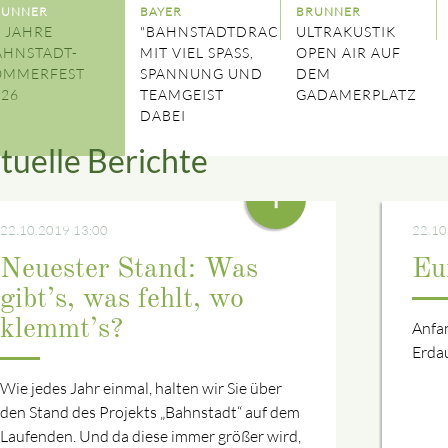
RUNNER
BAYER
BRUNNER
 JAHRE
"BAHNSTADTDRACHEN"
ULTRAKUSTIK
AHNSTADT-
MIT VIEL SPASS, S
OPEN AIR AUF
OMMERFEST
PANNUNG UND T
DEM
026
EAMGEIST D
GADAMERPLATZ
ABEI
tuelle Berichte
+
22.10.2019 13:00
22.10
Neuester Stand: Was
Eu
gibt’s, was fehlt, wo
klemmt’s?
Anfa
Erda
Wie jedes Jahr einmal, halten wir Sie über
den Stand des Projekts „Bahnstadt“ auf dem
Laufenden. Und da diese immer größer wird,