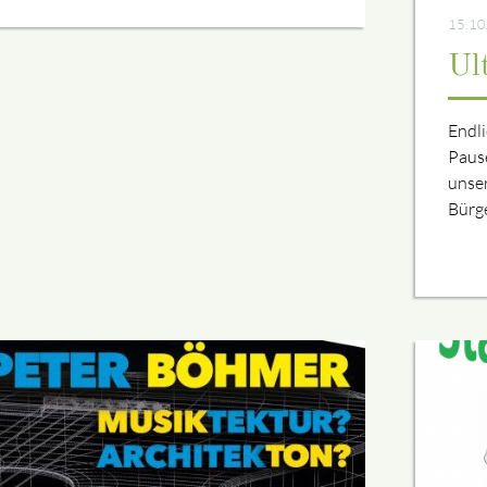
15.10
Ul
Endli
Pause
unse
Bürg