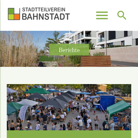
menu
search
Suchbegriffe
SUCHEN
Berichte
05.07.2026 13:40
03.07.2026 10:23
28.05.2026 20:00
30.04.2026 15:07
"Bahnstadtdrachen" mit viel Spaß,
Ultrakustik Open Air auf dem
„KrisenFest?!" – Heidelberger
Bahnstadtverein wählt neuen
Spannung und Teamgeist dabei
Gadamerplatz
Symposium
Vorstand