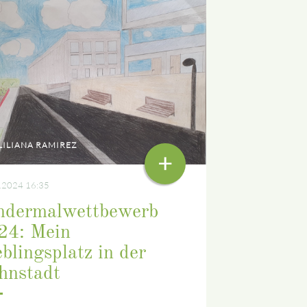
LILIANA RAMIREZ
+
.2024 16:35
ndermalwettbewerb
24: Mein
blingsplatz in der
hnstadt