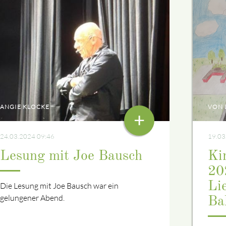
VON 
ANGIE KLOCKE
+
19.03
24.03.2024 09:46
Ki
Lesung mit Joe Bausch
20
Lie
Die Lesung mit Joe Bausch war ein
gelungener Abend.
Ba