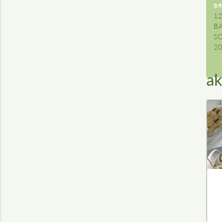
B
12
B
S
2
ak