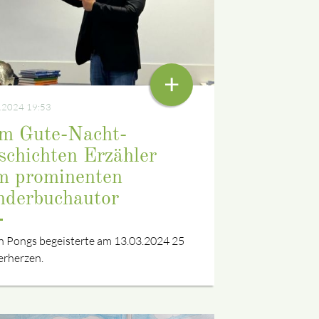
+
.2024 19:53
m Gute-Nacht-
schichten Erzähler
m prominenten
nderbuchautor
n Pongs begeisterte am 13.03.2024 25
erherzen.