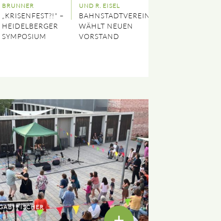
BRUNNER
UND R. EISEL
„KRISENFEST?!" –
BAHNSTADTVEREIN
HEIDELBERGER
WÄHLT NEUEN
SYMPOSIUM
VORSTAND
GABI FISCHER
+