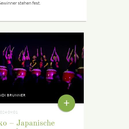
ewinner stehen fest.
NDI BRUNNER
+
2024 09:01
ko – Japanische