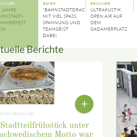
RUNNER
BAYER
BRUNNER
 JAHRE
"BAHNSTADTDRACHEN"
ULTRAKUSTIK
AHNSTADT-
MIT VIEL SPASS, S
OPEN AIR AUF
OMMERFEST
PANNUNG UND T
DEM
026
EAMGEIST D
GADAMERPLATZ
ABEI
tuelle Berichte
VON GABI FISCHER UND ANGIE KLOCKE
+
18.06.2024 21:40
Stadtteilfrühstück unter
VON 
schwedischem Motto war