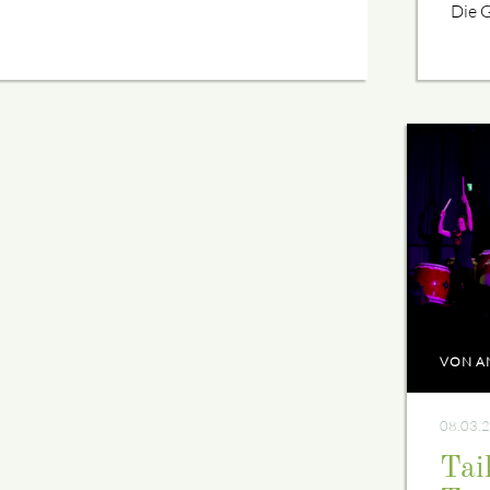
Die G
VON A
08.03.
Tai