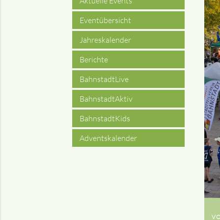
Aktuelle Events
Eventübersicht
Jahreskalender
Berichte
BahnstadtLive
BahnstadtAktiv
BahnstadtKids
Adventskalender
VO