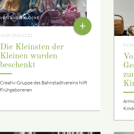
VON ANGIE KLOCKE
+
14.05.2024 22:32
01.04
Die Kleinsten der
Kleinen wurden
Vo
beschenkt
Ge
zu
Ki
Creativ-Gruppe des Bahnstadtvereins hilft
Frühgeborenen
Armi
Kind