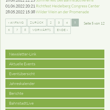
16.06.2022 22:25
Sommerfest des Bahnstadtvereins
01.06.2022 20:21
Richtfest Heidelberg Congress Center
28.05.2022 15:38
Wilder Wein an der Promenade
« ANFANG
ZURÜCK
2
3
4
5
Seite 5 von 12
6
7
8
VORWÄRTS
ENDE »
Newsletter-Link
Aktuelle Events
Eventübersicht
Jahreskalender
Berichte
BahnstadtLive