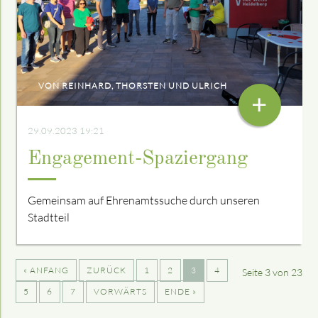
VON REINHARD, THORSTEN UND ULRICH
+
29.09.2023 19:21
Engagement-Spaziergang
Gemeinsam auf Ehrenamtssuche durch unseren
Stadtteil
« ANFANG
ZURÜCK
1
2
3
4
Seite 3 von 23
5
6
7
VORWÄRTS
ENDE »