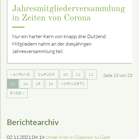
Jahresmitgliederversammlung
in Zeiten von Corona
Nur ein harter Kern von knapp drei Dutzend
Mitgliedern nahm an der diesjährigen
Jahresversammlung teil.
« ANFANG
ZURÜCK
10
11
12
Seite 13 von 23
13
14
15
16
VORWÄRTS
ENDE »
Berichtearchiv
02.11.2021 09:19
Unser Kiez in Glasgow zu Gast