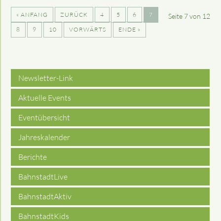
« ANFANG
ZURÜCK
4
5
6
7
Seite 7 von 12
8
9
10
VORWÄRTS
ENDE »
Newsletter-Link
Aktuelle Events
Eventübersicht
Jahreskalender
Berichte
BahnstadtLive
BahnstadtAktiv
BahnstadtKids