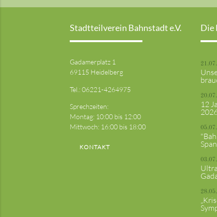
Stadtteilverein Bahnstadt e.V.
Die 
Gadamerplatz 1
21.07
Unse
69115 Heidelberg
brau
Tel.:
06221-4264975
20.07
12 J
Sprechzeiten:
202
Montag: 10:00 bis 12:00
Mittwoch: 16:00 bis 18:00
05.07
"Bah
Span
KONTAKT
03.07
Ultr
Gada
28.05
„Kri
Sym