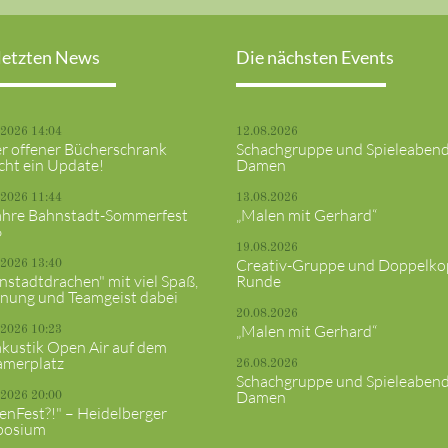
letzten News
Die nächsten Events
.2026 14:04
12.08.2026
r offener Bücherschrank
Schachgruppe und Spieleaben
cht ein Update!
Damen
.2026 11:44
13.08.2026
ahre Bahnstadt-Sommerfest
„Malen mit Gerhard“
6
19.08.2026
Creativ-Gruppe und Doppelko
.2026 13:40
nstadtdrachen" mit viel Spaß,
Runde
nung und Teamgeist dabei
20.08.2026
„Malen mit Gerhard“
.2026 10:23
akustik Open Air auf dem
merplatz
26.08.2026
Schachgruppe und Spieleaben
Damen
.2026 20:00
senFest?!" – Heidelberger
posium