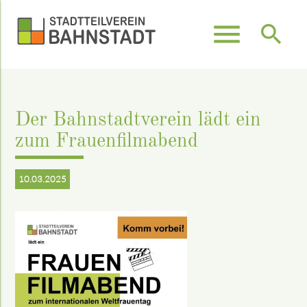
menu
search
Suchbegriffe
SUCHEN
Der Bahnstadtverein lädt ein
zum Frauenfilmabend
10.03.2025