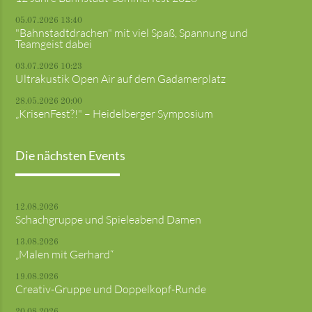
05.07.2026 13:40
"Bahnstadtdrachen" mit viel Spaß, Spannung und
Teamgeist dabei
03.07.2026 10:23
Ultrakustik Open Air auf dem Gadamerplatz
28.05.2026 20:00
„KrisenFest?!" – Heidelberger Symposium
Die nächsten Events
12.08.2026
Schachgruppe und Spieleabend Damen
13.08.2026
„Malen mit Gerhard“
19.08.2026
Creativ-Gruppe und Doppelkopf-Runde
20.08.2026