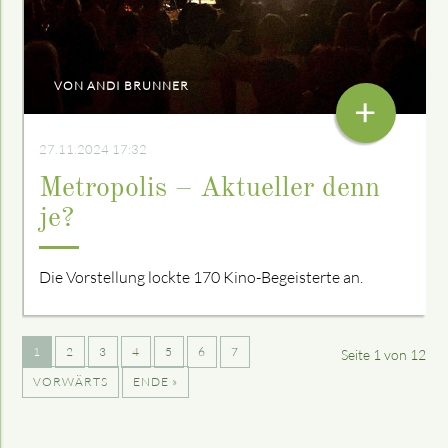
VON ANDI BRUNNER
+
27.11.2024 17:32
Metropolis – Aktueller denn
je?
Die Vorstellung lockte 170 Kino-Begeisterte an.
1
2
3
4
5
6
7
Seite 1 von 12
VORWÄRTS
ENDE »