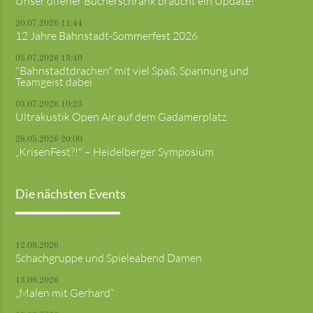
Unser offener Bücherschrank braucht ein Update!
20.07.2026 11:44
12 Jahre Bahnstadt-Sommerfest 2026
05.07.2026 13:40
"Bahnstadtdrachen" mit viel Spaß, Spannung und
Teamgeist dabei
03.07.2026 10:23
Ultrakustik Open Air auf dem Gadamerplatz
28.05.2026 20:00
„KrisenFest?!" – Heidelberger Symposium
Die nächsten Events
12.08.2026
Schachgruppe und Spieleabend Damen
13.08.2026
„Malen mit Gerhard“