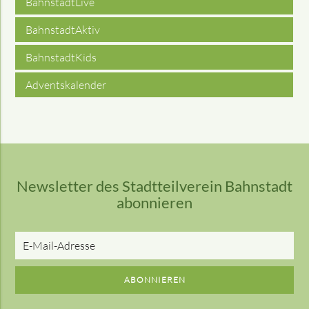
BahnstadtLive
BahnstadtAktiv
BahnstadtKids
Adventskalender
Newsletter des Stadtteilverein Bahnstadt
abonnieren
E-
Mail-
Adresse
ABONNIEREN