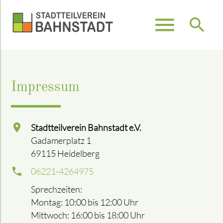
menu
search
Suchbegriffe
SUCHEN
Impressum
Stadtteilverein Bahnstadt e.V.
Gadamerplatz 1
69115 Heidelberg
06221-4264975
Sprechzeiten:
Montag: 10:00 bis 12:00 Uhr
Mittwoch: 16:00 bis 18:00 Uhr