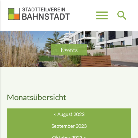
menu
search
Suchbegriffe
SUCHEN
Events
Monatsübersicht
< August 2023
September 2023
Oktober 2023 >