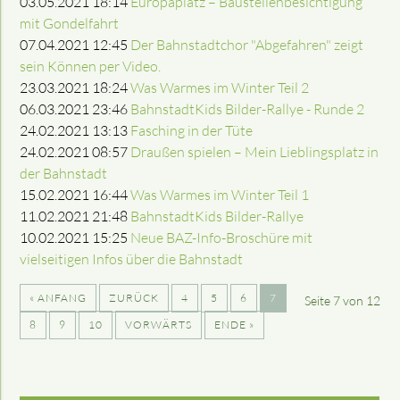
03.05.2021 18:14
Europaplatz – Baustellenbesichtigung
mit Gondelfahrt
07.04.2021 12:45
Der Bahnstadtchor "Abgefahren" zeigt
sein Können per Video.
23.03.2021 18:24
Was Warmes im Winter Teil 2
06.03.2021 23:46
BahnstadtKids Bilder-Rallye - Runde 2
24.02.2021 13:13
Fasching in der Tüte
24.02.2021 08:57
Draußen spielen – Mein Lieblingsplatz in
der Bahnstadt
15.02.2021 16:44
Was Warmes im Winter Teil 1
11.02.2021 21:48
BahnstadtKids Bilder-Rallye
10.02.2021 15:25
Neue BAZ-Info-Broschüre mit
vielseitigen Infos über die Bahnstadt
« ANFANG
ZURÜCK
4
5
6
7
Seite 7 von 12
8
9
10
VORWÄRTS
ENDE »