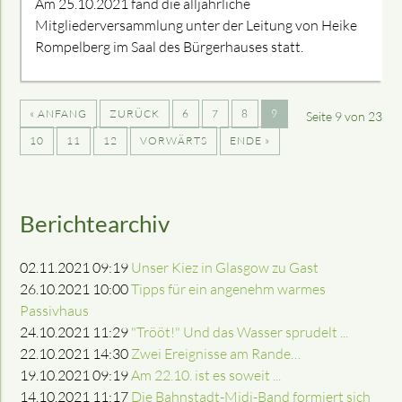
Am 25.10.2021 fand die alljährliche
Mitgliederversammlung unter der Leitung von Heike
Rompelberg im Saal des Bürgerhauses statt.
« ANFANG
ZURÜCK
6
7
8
9
Seite 9 von 23
10
11
12
VORWÄRTS
ENDE »
Berichtearchiv
02.11.2021 09:19
Unser Kiez in Glasgow zu Gast
26.10.2021 10:00
Tipps für ein angenehm warmes
Passivhaus
24.10.2021 11:29
"Trööt!" Und das Wasser sprudelt ...
22.10.2021 14:30
Zwei Ereignisse am Rande…
19.10.2021 09:19
Am 22.10. ist es soweit ...
14.10.2021 11:17
Die Bahnstadt-Midi-Band formiert sich