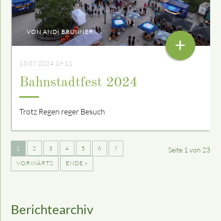
VON ANDI BRUNNER
+
13.07.2024 19:11
Bahnstadtfest 2024
Trotz Regen reger Besuch
1
2
3
4
5
6
7
Seite 1 von 23
VORWÄRTS
ENDE »
Berichtearchiv