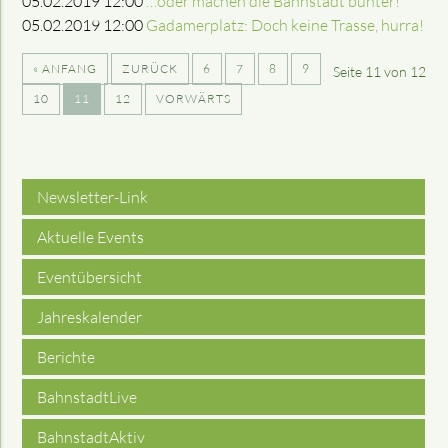
05.02.2019 12:00
…oder machen die Bahnstadt bunter!
05.02.2019 12:00
Gadamerplatz: Doch keine Trasse, hurra!
« ANFANG
ZURÜCK
6
7
8
9
Seite 11 von 12
10
11
12
VORWÄRTS
Newsletter-Link
Aktuelle Events
Eventübersicht
Jahreskalender
Berichte
BahnstadtLive
BahnstadtAktiv