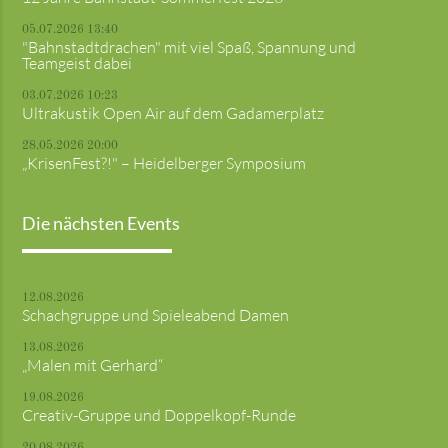
05.07.2026 13:40
"Bahnstadtdrachen" mit viel Spaß, Spannung und
Teamgeist dabei
03.07.2026 10:23
Ultrakustik Open Air auf dem Gadamerplatz
28.05.2026 20:00
„KrisenFest?!" – Heidelberger Symposium
Die nächsten Events
12.08.2026
Schachgruppe und Spieleabend Damen
13.08.2026
„Malen mit Gerhard“
19.08.2026
Creativ-Gruppe und Doppelkopf-Runde