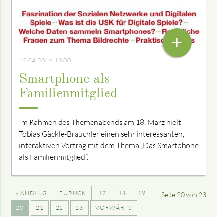
+
12.04.2019 13:00
Smartphone als
Familienmitglied
Im Rahmen des Themenabends am 18. März hielt
Tobias Gäckle-Brauchler einen sehr interessanten,
interaktiven Vortrag mit dem Thema „Das Smartphone
als Familienmitglied“.
« ANFANG
ZURÜCK
17
18
19
Seite 20 von 23
20
21
22
23
VORWÄRTS