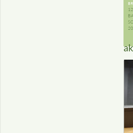
B
12
B
S
2
ak