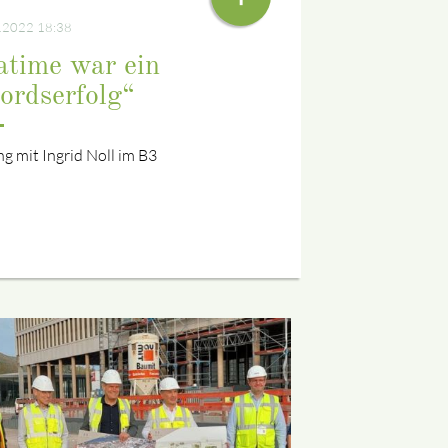
.2022 18:38
atime war ein
ordserfolg“
g mit Ingrid Noll im B3