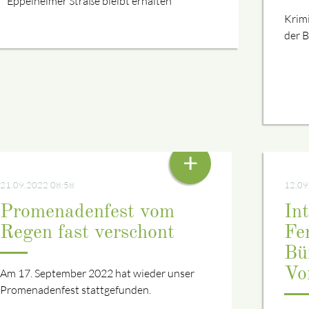
Eppelheimer Straße bleibt erhalten
Krimi
der 
VON ANDI BRUNNER
VON 
+
21.09.2022 08:58
12.09
Promenadenfest vom
In
Regen fast verschont
Fe
Bü
Vo
Am 17. September 2022 hat wieder unser
Promenadenfest stattgefunden.