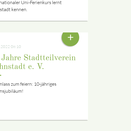
nationaler Uni-Ferienkurs lernt
stadt kennen.
A. BRUNNER UND H. ROMPELBERG
+
.2022 08:10
 Jahre Stadtteilverein
hnstadt e. V.
nlass zum feiern: 10-jähriges
insjubiläum!