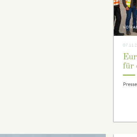
VON A
07.11.
Eur
für
Presse
VON T