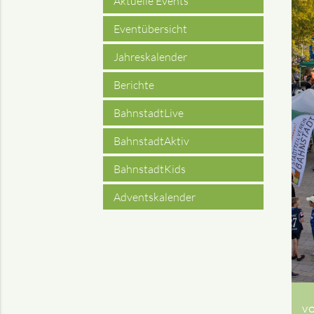
Aktuelle Events
Eventübersicht
Jahreskalender
Berichte
BahnstadtLive
BahnstadtAktiv
BahnstadtKids
Adventskalender
VO