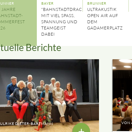
RUNNER
BAYER
BRUNNER
 JAHRE
"BAHNSTADTDRACHEN"
ULTRAKUSTIK
AHNSTADT-
MIT VIEL SPASS, S
OPEN AIR AUF
OMMERFEST
PANNUNG UND T
DEM
026
EAMGEIST D
GADAMERPLATZ
ABEI
tuelle Berichte
VON 
ULRIKE DIETER-BARTMANN
+