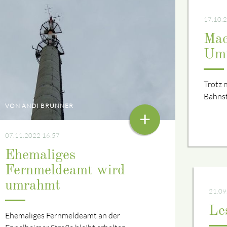
17.10.
Mac
Umw
Trotz 
Bahnst
VON ANDI BRUNNER
+
07.11.2022 16:57
Ehemaliges
Fernmeldeamt wird
umrahmt
21.09
Le
Ehemaliges Fernmeldeamt an der