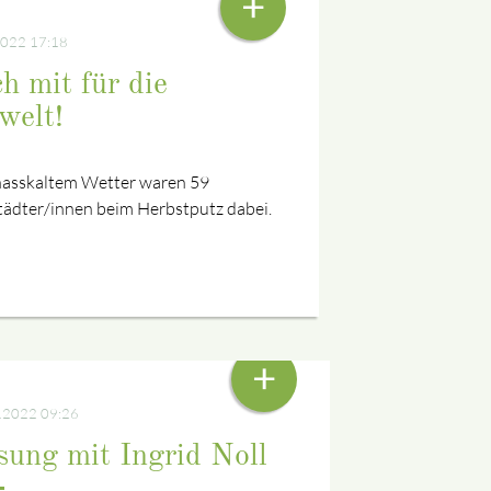
+
2022 17:18
h mit für die
elt!
nasskaltem Wetter waren 59
ädter/innen beim Herbstputz dabei.
+
.2022 09:26
sung mit Ingrid Noll