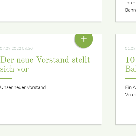
Inter
Bahn
VON ANDI BRUNNER
VON 
+
07.09.2022 08:50
01.08
Der neue Vorstand stellt
10
sich vor
Ba
Unser neuer Vorstand
Ein A
Vere