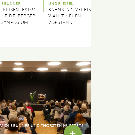
BRUNNER
UND R. EISEL
„KRISENFEST?!" –
BAHNSTADTVEREIN
HEIDELBERGER
WÄHLT NEUEN
SYMPOSIUM
VORSTAND
ANDI BRUNNER UND THORSTEN HUPPERTS
+