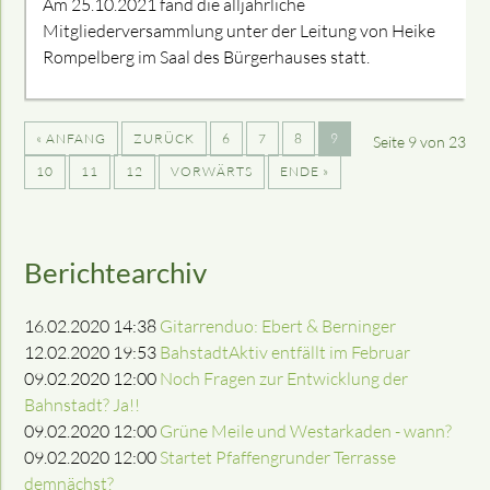
Am 25.10.2021 fand die alljährliche
Mitgliederversammlung unter der Leitung von Heike
Rompelberg im Saal des Bürgerhauses statt.
« ANFANG
ZURÜCK
6
7
8
9
Seite 9 von 23
10
11
12
VORWÄRTS
ENDE »
Berichtearchiv
16.02.2020 14:38
Gitarrenduo: Ebert & Berninger
12.02.2020 19:53
BahstadtAktiv entfällt im Februar
09.02.2020 12:00
Noch Fragen zur Entwicklung der
Bahnstadt? Ja!!
09.02.2020 12:00
Grüne Meile und Westarkaden - wann?
09.02.2020 12:00
Startet Pfaffengrunder Terrasse
demnächst?