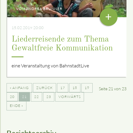
VON ANDREA BRUNNER
+
15.02.2019 20:00
Liederreisende zum Thema
Gewaltfreie Kommunikation
eine Veranstaltung von BahnstadtLive
« ANFANG
ZURÜCK
17
18
19
Seite 21 von 23
20
21
22
23
VORWÄRTS
ENDE »