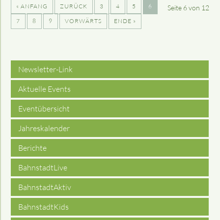
« ANFANG
ZURÜCK
3
4
5
6
Seite 6 von 12
7
8
9
VORWÄRTS
ENDE »
Newsletter-Link
Aktuelle Events
Eventübersicht
Jahreskalender
Berichte
BahnstadtLive
BahnstadtAktiv
BahnstadtKids